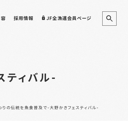
内容
採用情報
JF全漁連会員ページ
スティバル-
わりの伝統を魚食普及で-大野かきフェスティバル-