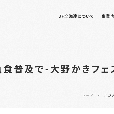
JF全漁連について
事業
食普及で-大野かきフェ
トップ
こだ