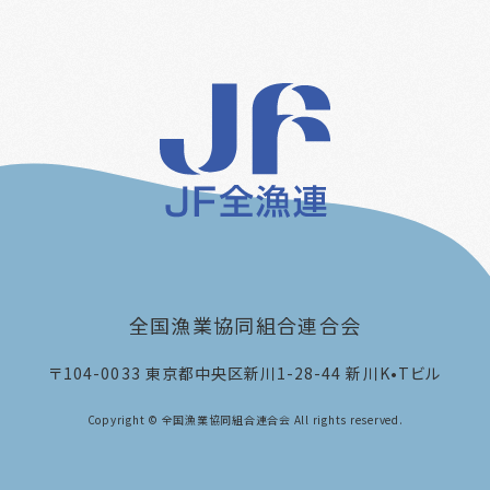
全国漁業協同組合連合会
〒104-0033
東京都中央区新川1-28-44 新川K•Tビル
Copyright © 全国漁業協同組合連合会 All rights reserved.