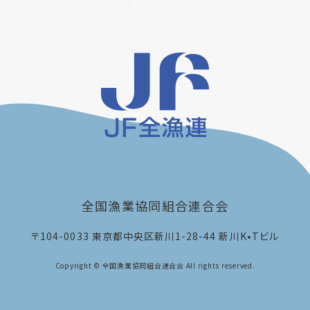
全国漁業協同組合連合会
〒104-0033
東京都中央区新川1-28-44 新川K•Tビル
Copyright © 全国漁業協同組合連合会 All rights reserved.