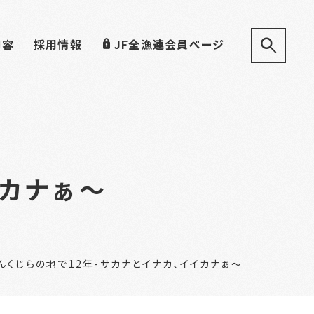
内容
採用情報
JF全漁連会員ページ
イカナぁ～
んくじらの地で12年-サカナとイナカ、イイカナぁ～