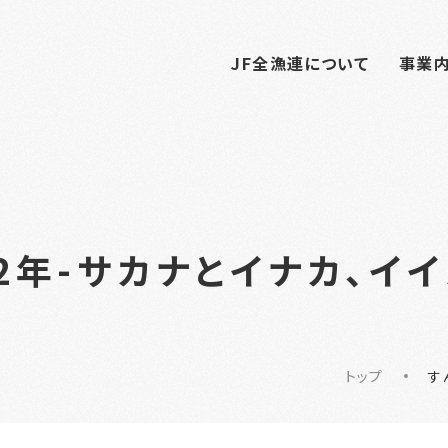
JF全漁連について
事業
2年-サカナとイナカ、イ
トップ
す