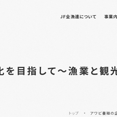
JF全漁連について
事業
化を目指して～漁業と観
トップ
アワビ養殖の