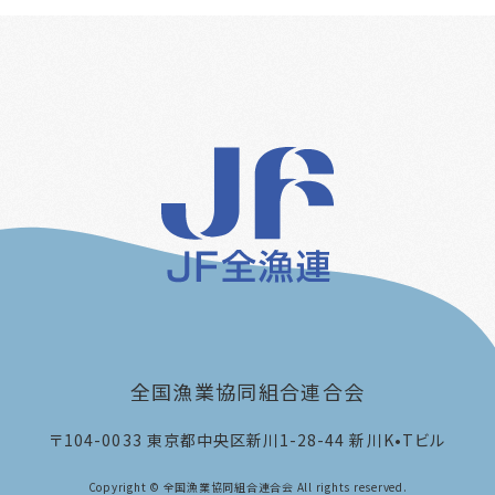
全国漁業協同組合連合会
〒104-0033
東京都中央区新川1-28-44 新川K•Tビル
Copyright © 全国漁業協同組合連合会 All rights reserved.