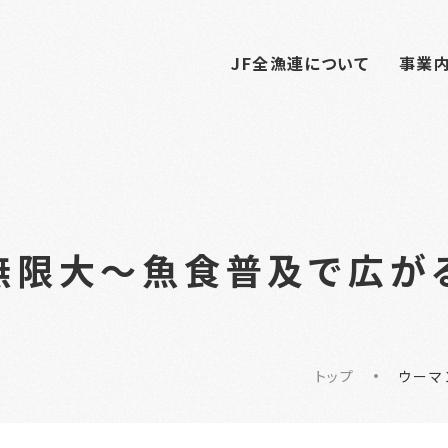
JF全漁連について
事業
無限大～魚食普及で広が
トップ
ウーマ