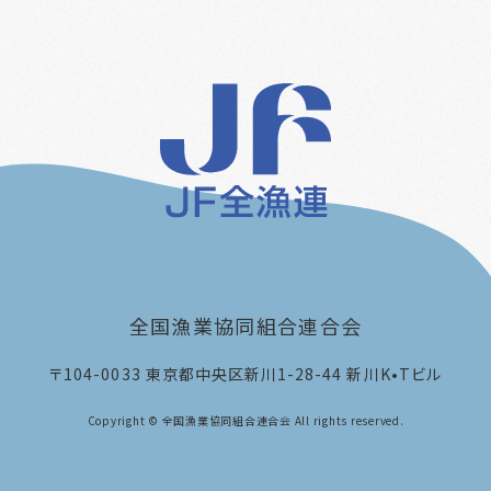
全国漁業協同組合連合会
〒104-0033
東京都中央区新川1-28-44 新川K•Tビル
Copyright © 全国漁業協同組合連合会 All rights reserved.