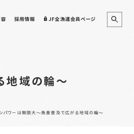
内容
採用情報
JF全漁連会員ページ
る地域の輪～
ンパワーは無限大～魚食普及で広がる地域の輪～