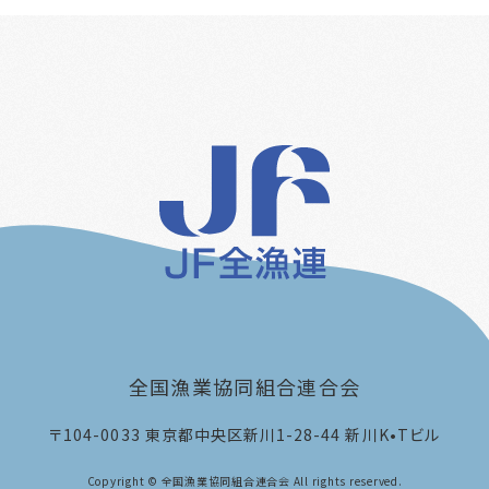
全国漁業協同組合連合会
〒104-0033
東京都中央区新川1-28-44 新川K•Tビル
Copyright © 全国漁業協同組合連合会 All rights reserved.