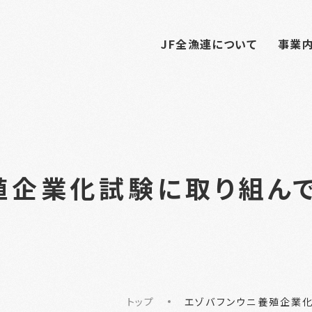
JF全漁連について
事業
殖企業化試験に取り組ん
トップ
エゾバフンウニ養殖企業