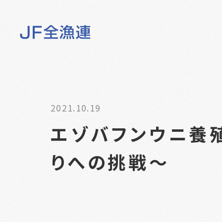
2021.10.19
エゾバフンウニ養
りへの挑戦～