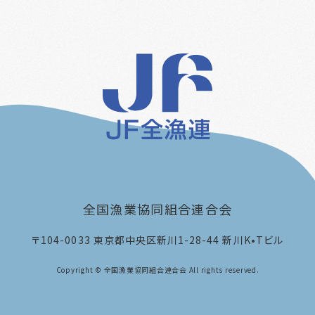
全国漁業協同組合連合会
〒104-0033
東京都中央区新川1-28-44 新川K•Tビル
Copyright © 全国漁業協同組合連合会 All rights reserved.