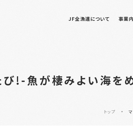
JF全漁連について
事業
び!-魚が棲みよい海をめ
トップ
マ