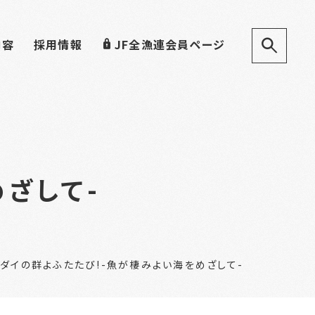
内容
採用情報
JF全漁連会員ページ
ざして-
ダイの群よふたたび!-魚が棲みよい海をめざして-