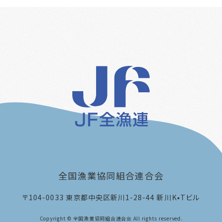
全国漁業協同組合連合会
〒104-0033
東京都中央区新川1-28-44 新川K•Tビル
Copyright © 全国漁業協同組合連合会 All rights reserved.