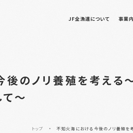
JF全漁連について
事業
今後のノリ養殖を考える
して～
トップ
不知火海における今後のノリ養殖を