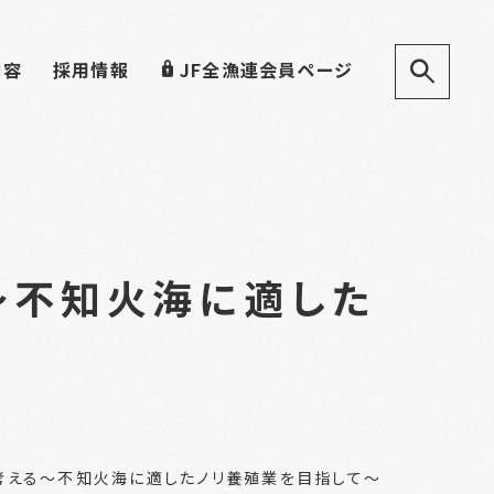
内容
採用情報
JF全漁連会員ページ
～不知火海に適した
考える～不知火海に適したノリ養殖業を目指して～