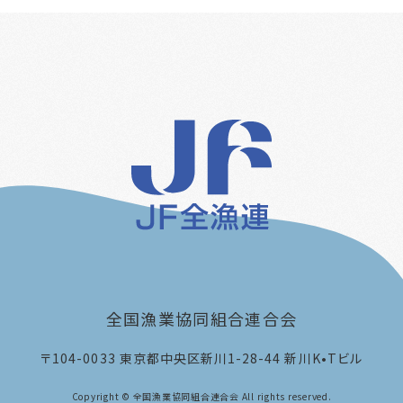
全国漁業協同組合連合会
〒104-0033
東京都中央区新川1-28-44 新川K•Tビル
Copyright © 全国漁業協同組合連合会 All rights reserved.