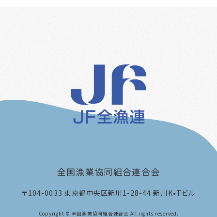
全国漁業協同組合連合会
〒104-0033
東京都中央区新川1-28-44 新川K•Tビル
Copyright © 全国漁業協同組合連合会 All rights reserved.