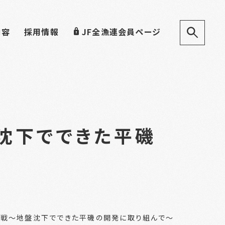
内容
採用情報
JF全漁連会員ページ
沈下でできた平磯
戦～地盤沈下でできた平磯の開発に取り組んで～