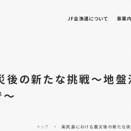
JF全漁連について
事業
災後の新たな挑戦～地盤
で～
トップ
奥尻島における震災後の新たな挑