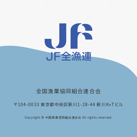
全国漁業協同組合連合会
〒104-0033
東京都中央区新川1-28-44 新川K•Tビル
Copyright © 全国漁業協同組合連合会 All rights reserved.