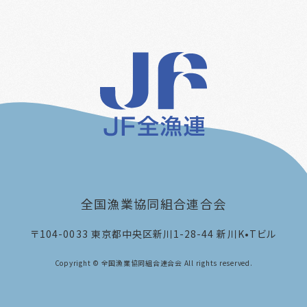
全国漁業協同組合連合会
〒104-0033
東京都中央区新川1-28-44 新川K•Tビル
Copyright © 全国漁業協同組合連合会 All rights reserved.