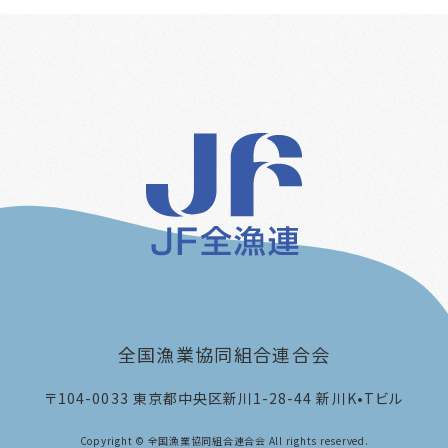
全国漁業協同組合連合会
〒104-0033
東京都中央区新川1-28-44 新川K•Tビル
Copyright © 全国漁業協同組合連合会 All rights reserved.