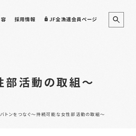
内容
採用情報
JF全漁連会員ページ
性部活動の取組～
バトンをつなぐ～持続可能な女性部活動の取組～