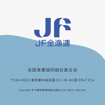
全国漁業協同組合連合会
〒104-0033
東京都中央区新川1-28-44 新川K•Tビル
Copyright © 全国漁業協同組合連合会 All rights reserved.