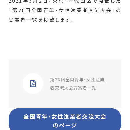
2021年3月2日、東京・千代田区で開催した
「第26回全国青年・女性漁業者交流大会」の
受賞者一覧を掲載します。
第26回全国青年・女性漁業
者交流大会受賞者一覧
全国青年・女性漁業者交流大会
のページ