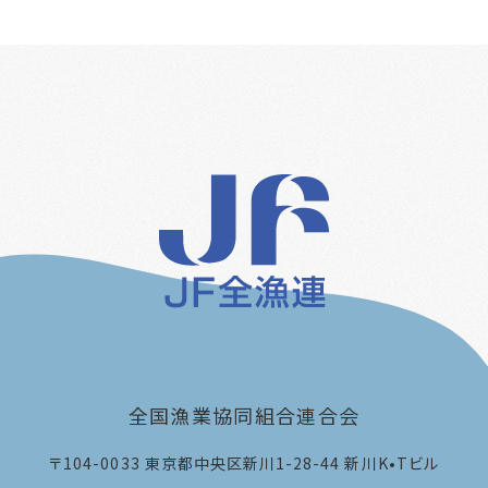
全国漁業協同組合連合会
〒104-0033
東京都中央区新川1-28-44 新川K•Tビル