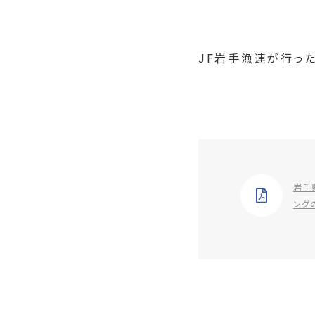
JF岩手漁連が行っ
岩手
ング