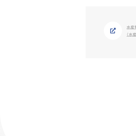
水産
（水