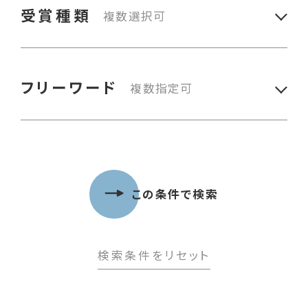
受賞種類
複数選択可
漁業技術
農林水産大臣賞
漁業経営改善
フリーワード
複数指定可
水産庁長官賞
増・養殖
農林中央金庫理事長賞
地域活動
JF全国女性連
JF全国漁青連会長賞
複数指定の場合は、空白で区切ってください
資源管理・資源増殖
この条件で検索
（例：東京都 青年部 定置網）
全国漁連海面魚類
多面的機能・環境保全
養殖業対策協議会会長賞
検索条件をリセット
地域活性化
漁船海難遺児育英会理事長賞