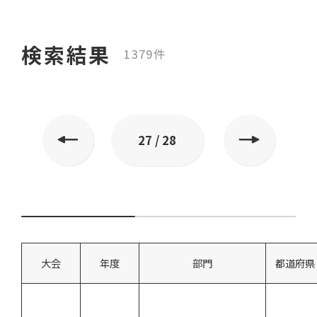
流通・消費拡大
全国水産試験場長会会長賞
検索結果
JF共水連会長賞
1379件
漁済連会長賞
27 / 28
大会
年度
部門
都道府県